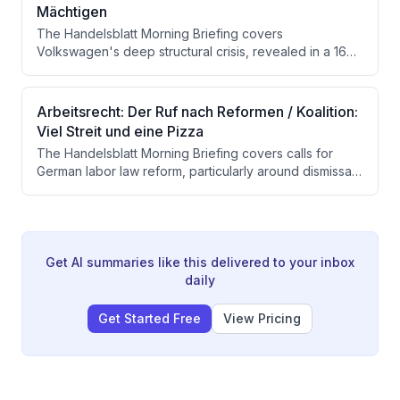
debates new independent tax sources including a
Mächtigen
crypto levy.
The Handelsblatt Morning Briefing covers
Volkswagen's deep structural crisis, revealed in a 160-
page restructuring plan showing the company
maintains four surplus factories. It also touches on
geopolitical tensions involving the US and Iran, a
Arbeitsrecht: Der Ruf nach Reformen / Koalition:
Russian phishing campaign targeting German
Viel Streit und eine Pizza
politicians, European trade policy debates, Tesla's
The Handelsblatt Morning Briefing covers calls for
controversial labor practices in Germany, and a sharp
German labor law reform, particularly around dismissal
downturn in luxury goods stocks.
protection, amid ongoing coalition disputes between
the CDU/CSU and SPD. Additional topics include
Russia's economic contraction, and strong financial
results from Siemens Energy and SAP.
Get AI summaries like this delivered to your inbox
daily
Get Started Free
View Pricing