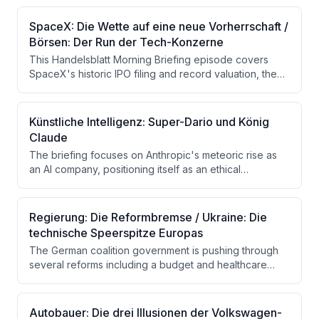
SpaceX: Die Wette auf eine neue Vorherrschaft /
Börsen: Der Run der Tech-Konzerne
This Handelsblatt Morning Briefing episode covers
SpaceX's historic IPO filing and record valuation, the
concurrent rush of major tech companies to go public,
and Germany's shifting gas market dynamics. Additional
topics include AI investment trends, the tank
Künstliche Intelligenz: Super-Dario und König
manufacturer KNDS seeking a private investor, and a
Claude
birthday note marking the newsletter's 15-year history.
The briefing focuses on Anthropic's meteoric rise as
an AI company, positioning itself as an ethical
alternative to OpenAI, with a potential valuation of up to
$1.5 trillion ahead of a possible IPO. It also covers the
Fed's decision to hold interest rates steady, rising oil
Regierung: Die Reformbremse / Ukraine: Die
prices due to Trump's threats against Iran, and German
technische Speerspitze Europas
unicorns withholding mandatory financial disclosures.
The German coalition government is pushing through
several reforms including a budget and healthcare
reform, though significant gaps and internal
disagreements remain. Ukraine is highlighted as an
emerging tech powerhouse in Europe, while the EU
Autobauer: Die drei Illusionen der Volkswagen-